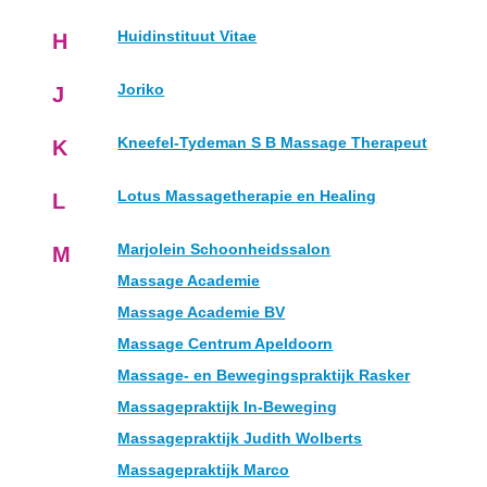
Huidinstituut Vitae
H
Joriko
J
Kneefel-Tydeman S B Massage Therapeut
K
Lotus Massagetherapie en Healing
L
Marjolein Schoonheidssalon
M
Massage Academie
Massage Academie BV
Massage Centrum Apeldoorn
Massage- en Bewegingspraktijk Rasker
Massagepraktijk In-Beweging
Massagepraktijk Judith Wolberts
Massagepraktijk Marco