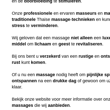
en de
doorbloeding
te
stimuleren
.
Onze
professionele
en ervaren
masseurs
en
ma
traditionele
Thaise
massage
-
technieken
en kun
stress
te
verminderen
.
Wij geloven dat een massage
niet
alleen
een
lux
middel
om
lichaam
en
geest
te
revitaliseren
.
Bij ons bent u
verzekerd
van een
rustige
en
ont
rust
kunt
komen
.
Of u nu een
massage
nodig heeft om
pijnlijke
sp
ontspannen
na een
drukke
dag
of gewoon om uz
klaar.
Bekijk onze website voor meer informatie over o
massages
die wij
aanbieden
.