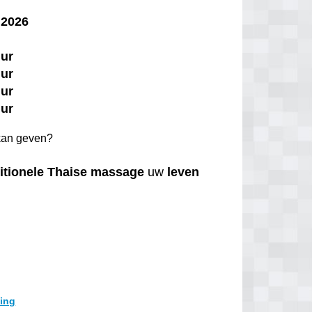
 2026
uur
uur
uur
uur
an geven?
itionele
Thaise
massage
uw
leven
ding