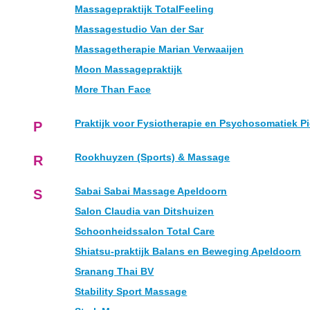
Massagepraktijk TotalFeeling
Massagestudio Van der Sar
Massagetherapie Marian Verwaaijen
Moon Massagepraktijk
More Than Face
Praktijk voor Fysiotherapie en Psychosomatiek Pie
P
Rookhuyzen (Sports) & Massage
R
Sabai Sabai Massage Apeldoorn
S
Salon Claudia van Ditshuizen
Schoonheidssalon Total Care
Shiatsu-praktijk Balans en Beweging Apeldoorn
Sranang Thai BV
Stability Sport Massage