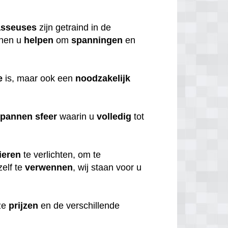
sseuses
zijn getraind in de
nen u
helpen
om
spanningen
en
e
is, maar ook een
noodzakelijk
spannen
sfeer
waarin u
volledig
tot
ieren
te verlichten, om te
elf te
verwennen
, wij staan voor u
nze
prijzen
en de verschillende