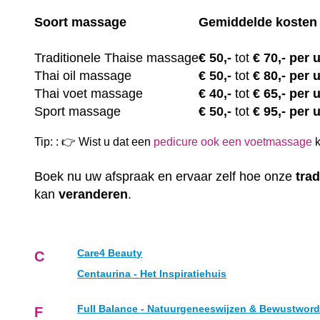
Soort massage
Gemiddelde kosten
Traditionele Thaise massage
€
50,-
tot
€ 70,- per 
Thai oil massage
€
50,-
tot
€ 80,- per 
Thai voet massage
€
40,-
tot
€ 65,- per 
Sport massage
€
50,-
tot
€ 95,- per 
Tip: : 👉 Wist u dat een
pedicure ook een voetmassage
k
Boek nu uw afspraak en ervaar zelf hoe onze
trad
kan
veranderen
.
Care4 Beauty
C
Centaurina - Het Inspiratiehuis
Full Balance - Natuurgeneeswijzen & Bewustwor
F