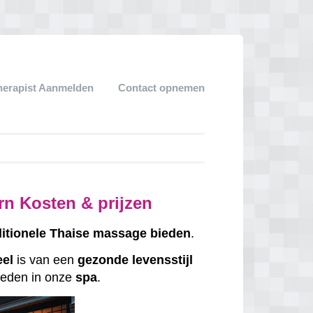
herapist Aanmelden
Contact opnemen
rn Kosten & prijzen
ditionele
Thaise
massage
bieden
.
eel
is van een
gezonde
levensstijl
eden in onze
spa
.