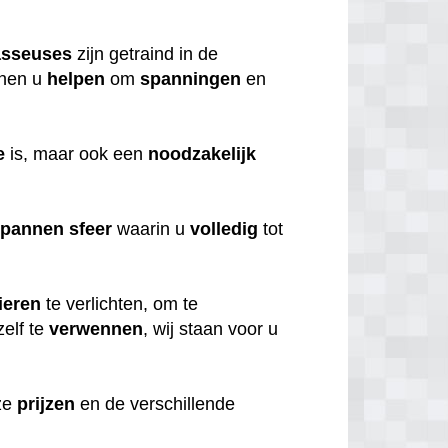
sseuses
zijn getraind in de
nen u
helpen
om
spanningen
en
e
is, maar ook een
noodzakelijk
spannen
sfeer
waarin u
volledig
tot
ieren
te verlichten, om te
elf te
verwennen
, wij staan voor u
nze
prijzen
en de verschillende