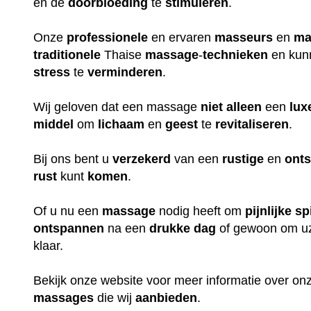
en de
doorbloeding
te
stimuleren
.
Onze
professionele
en ervaren
masseurs
en
ma
traditionele
Thaise
massage
-
technieken
en kun
stress
te
verminderen
.
Wij geloven dat een massage
niet
alleen
een
lux
middel
om
lichaam
en
geest
te
revitaliseren
.
Bij ons bent u
verzekerd
van een
rustige
en
ont
rust
kunt
komen
.
Of u nu een
massage
nodig heeft om
pijnlijke
sp
ontspannen
na een
drukke
dag
of gewoon om uz
klaar.
Bekijk onze website voor meer informatie over o
massages
die wij
aanbieden
.