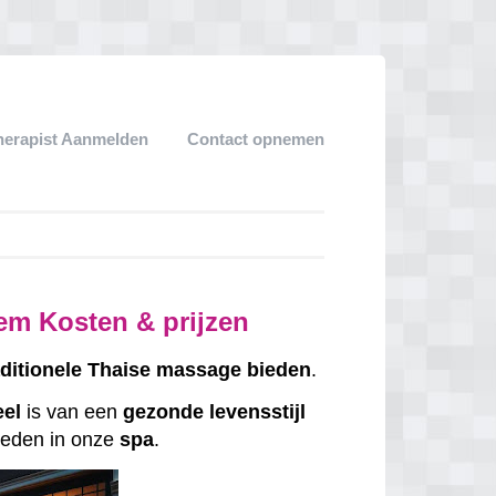
herapist Aanmelden
Contact opnemen
em Kosten & prijzen
aditionele
Thaise
massage
bieden
.
eel
is van een
gezonde
levensstijl
eden in onze
spa
.