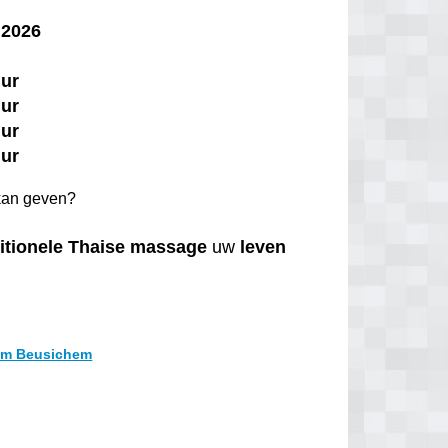
 2026
uur
uur
uur
uur
an geven?
itionele
Thaise
massage
uw
leven
rum Beusichem