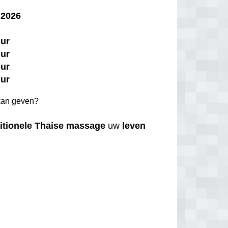
 2026
uur
uur
uur
uur
an geven?
itionele
Thaise
massage
uw
leven