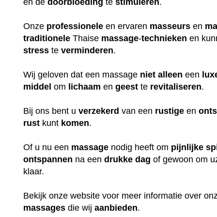
en de
doorbloeding
te
stimuleren
.
Onze
professionele
en ervaren
masseurs
en
ma
traditionele
Thaise
massage
-
technieken
en kun
stress
te
verminderen
.
Wij geloven dat een massage
niet
alleen
een
lux
middel
om
lichaam
en
geest
te
revitaliseren
.
Bij ons bent u
verzekerd
van een
rustige
en
ont
rust
kunt
komen
.
Of u nu een
massage
nodig heeft om
pijnlijke
sp
ontspannen
na een
drukke
dag
of gewoon om uz
klaar.
Bekijk onze website voor meer informatie over o
massages
die wij
aanbieden
.