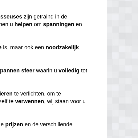
sseuses
zijn getraind in de
nen u
helpen
om
spanningen
en
e
is, maar ook een
noodzakelijk
spannen
sfeer
waarin u
volledig
tot
ieren
te verlichten, om te
elf te
verwennen
, wij staan voor u
nze
prijzen
en de verschillende