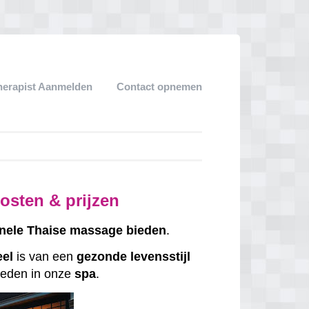
herapist Aanmelden
Contact opnemen
osten & prijzen
onele
Thaise
massage
bieden
.
eel
is van een
gezonde
levensstijl
eden in onze
spa
.