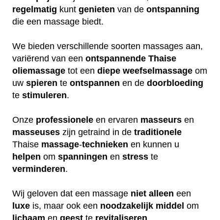
regelmatig
kunt
genieten
van de
ontspanning
die een massage biedt.
We bieden verschillende soorten massages aan,
variërend van een
ontspannende
Thaise
oliemassage
tot een
diepe
weefselmassage
om
uw
spieren
te
ontspannen
en de
doorbloeding
te
stimuleren
.
Onze
professionele
en ervaren
masseurs
en
masseuses
zijn getraind in de
traditionele
Thaise
massage
-
technieken
en kunnen u
helpen
om
spanningen
en
stress
te
verminderen
.
Wij geloven dat een massage
niet
alleen
een
luxe
is, maar ook een
noodzakelijk
middel
om
lichaam
en
geest
te
revitaliseren
.