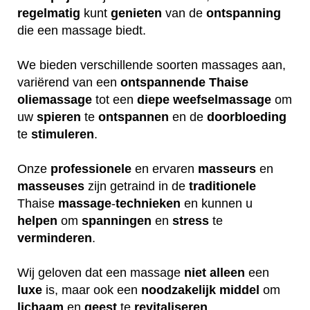
regelmatig
kunt
genieten
van de
ontspanning
die een massage biedt.
We bieden verschillende soorten massages aan,
variërend van een
ontspannende
Thaise
oliemassage
tot een
diepe
weefselmassage
om
uw
spieren
te
ontspannen
en de
doorbloeding
te
stimuleren
.
Onze
professionele
en ervaren
masseurs
en
masseuses
zijn getraind in de
traditionele
Thaise
massage
-
technieken
en kunnen u
helpen
om
spanningen
en
stress
te
verminderen
.
Wij geloven dat een massage
niet
alleen
een
luxe
is, maar ook een
noodzakelijk
middel
om
lichaam
en
geest
te
revitaliseren
.