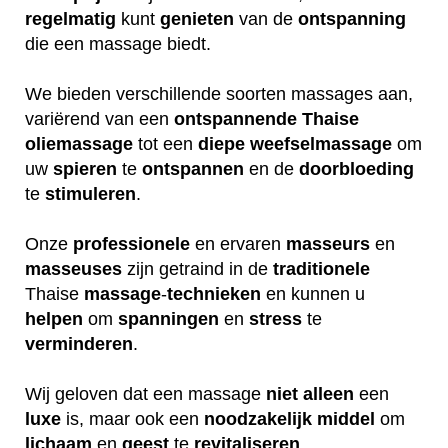
regelmatig
kunt
genieten
van de
ontspanning
die een massage biedt.
We bieden verschillende soorten massages aan,
variërend van een
ontspannende
Thaise
oliemassage
tot een
diepe
weefselmassage
om
uw
spieren
te
ontspannen
en de
doorbloeding
te
stimuleren
.
Onze
professionele
en ervaren
masseurs
en
masseuses
zijn getraind in de
traditionele
Thaise
massage
-
technieken
en kunnen u
helpen
om
spanningen
en
stress
te
verminderen
.
Wij geloven dat een massage
niet
alleen
een
luxe
is, maar ook een
noodzakelijk
middel
om
lichaam
en
geest
te
revitaliseren
.