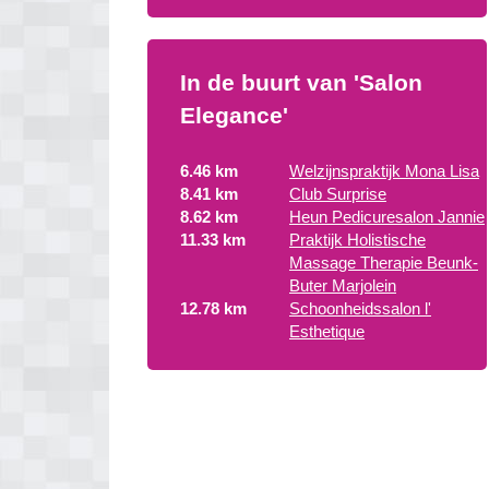
In de buurt van 'Salon
Elegance'
6.46 km
Welzijnspraktijk Mona Lisa
8.41 km
Club Surprise
8.62 km
Heun Pedicuresalon Jannie
11.33 km
Praktijk Holistische
Massage Therapie Beunk-
Buter Marjolein
12.78 km
Schoonheidssalon l'
Esthetique