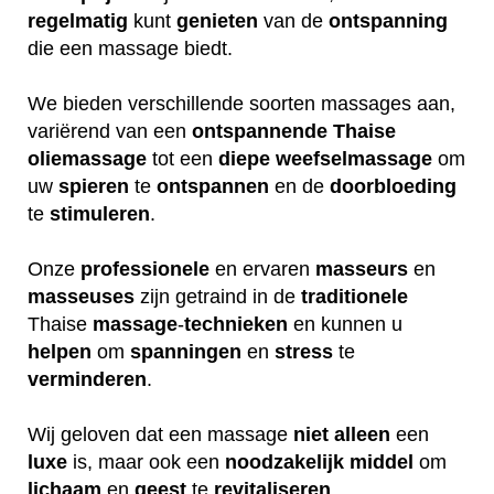
regelmatig
kunt
genieten
van de
ontspanning
die een massage biedt.
We bieden verschillende soorten massages aan,
variërend van een
ontspannende
Thaise
oliemassage
tot een
diepe
weefselmassage
om
uw
spieren
te
ontspannen
en de
doorbloeding
te
stimuleren
.
Onze
professionele
en ervaren
masseurs
en
masseuses
zijn getraind in de
traditionele
Thaise
massage
-
technieken
en kunnen u
helpen
om
spanningen
en
stress
te
verminderen
.
Wij geloven dat een massage
niet
alleen
een
luxe
is, maar ook een
noodzakelijk
middel
om
lichaam
en
geest
te
revitaliseren
.