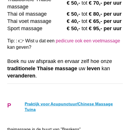
€
50,-
tot
€ 70,- per uur
massage
Thai oil massage
€
50,-
tot
€ 80,- per uur
Thai voet massage
€
40,-
tot
€ 65,- per uur
Sport massage
€
50,-
tot
€ 95,- per uur
Tip: : 👉 Wist u dat een
pedicure ook een voetmassage
kan geven?
Boek nu uw afspraak en ervaar zelf hoe onze
traditionele
Thaise
massage
uw
leven
kan
veranderen
.
Praktijk voor Acupunctuur/Chinese Massage
P
Tuina
thaimassage in de buurt van "Breskens"