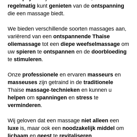
regelmatig
kunt
genieten
van de
ontspanning
die een massage biedt.
We bieden verschillende soorten massages aan,
variërend van een
ontspannende
Thaise
oliemassage
tot een
diepe
weefselmassage
om
uw
spieren
te
ontspannen
en de
doorbloeding
te
stimuleren
.
Onze
professionele
en ervaren
masseurs
en
masseuses
zijn getraind in de
traditionele
Thaise
massage
-
technieken
en kunnen u
helpen
om
spanningen
en
stress
te
verminderen
.
Wij geloven dat een massage
niet
alleen
een
luxe
is, maar ook een
noodzakelijk
middel
om
lichaam
en
geest
te
revitaliseren
.