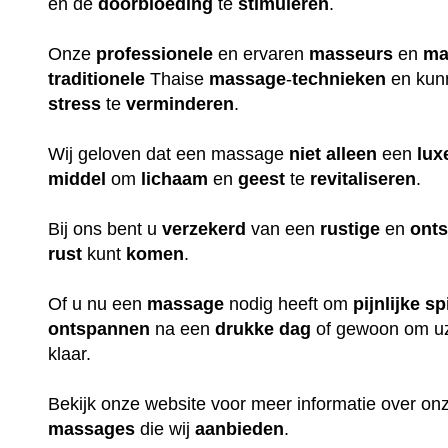
en de
doorbloeding
te
stimuleren
.
Onze
professionele
en ervaren
masseurs
en
ma
traditionele
Thaise
massage
-
technieken
en kun
stress
te
verminderen
.
Wij geloven dat een massage
niet
alleen
een
lux
middel
om
lichaam
en
geest
te
revitaliseren
.
Bij ons bent u
verzekerd
van een
rustige
en
ont
rust
kunt
komen
.
Of u nu een
massage
nodig heeft om
pijnlijke
sp
ontspannen
na een
drukke
dag
of gewoon om uz
klaar.
Bekijk onze website voor meer informatie over o
massages
die wij
aanbieden
.