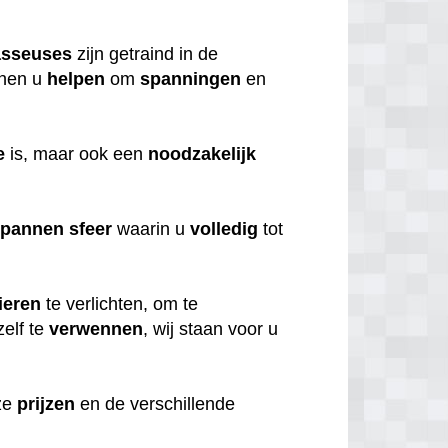
sseuses
zijn getraind in de
nen u
helpen
om
spanningen
en
e
is, maar ook een
noodzakelijk
spannen
sfeer
waarin u
volledig
tot
ieren
te verlichten, om te
elf te
verwennen
, wij staan voor u
nze
prijzen
en de verschillende