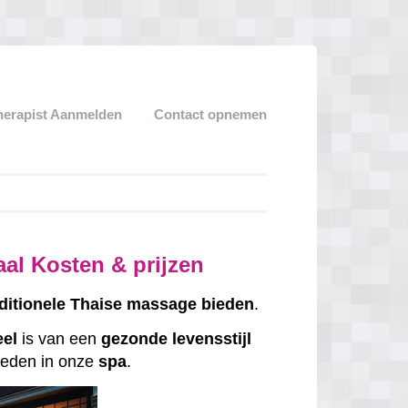
herapist Aanmelden
Contact opnemen
al Kosten & prijzen
ditionele
Thaise
massage
bieden
.
eel
is van een
gezonde
levensstijl
eden in onze
spa
.