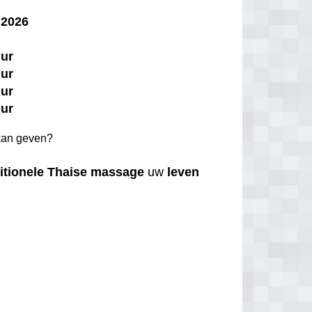
 2026
uur
uur
uur
uur
an geven?
itionele
Thaise
massage
uw
leven