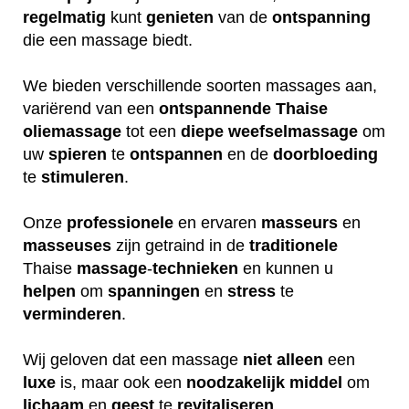
regelmatig
kunt
genieten
van de
ontspanning
die een massage biedt.
We bieden verschillende soorten massages aan,
variërend van een
ontspannende
Thaise
oliemassage
tot een
diepe
weefselmassage
om
uw
spieren
te
ontspannen
en de
doorbloeding
te
stimuleren
.
Onze
professionele
en ervaren
masseurs
en
masseuses
zijn getraind in de
traditionele
Thaise
massage
-
technieken
en kunnen u
helpen
om
spanningen
en
stress
te
verminderen
.
Wij geloven dat een massage
niet
alleen
een
luxe
is, maar ook een
noodzakelijk
middel
om
lichaam
en
geest
te
revitaliseren
.