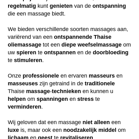
regelmatig
kunt
genieten
van de
ontspanning
die een massage biedt.
We bieden verschillende soorten massages aan,
variërend van een
ontspannende
Thaise
oliemassage
tot een
diepe
weefselmassage
om
uw
spieren
te
ontspannen
en de
doorbloeding
te
stimuleren
.
Onze
professionele
en ervaren
masseurs
en
masseuses
zijn getraind in de
traditionele
Thaise
massage
-
technieken
en kunnen u
helpen
om
spanningen
en
stress
te
verminderen
.
Wij geloven dat een massage
niet
alleen
een
luxe
is, maar ook een
noodzakelijk
middel
om
lichaam
en
geest
te
revitaliseren
.