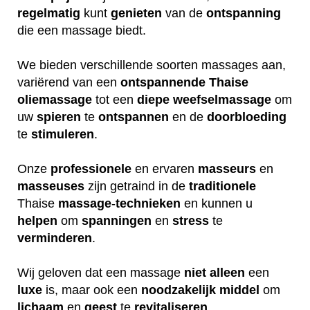
regelmatig
kunt
genieten
van de
ontspanning
die een massage biedt.
We bieden verschillende soorten massages aan,
variërend van een
ontspannende
Thaise
oliemassage
tot een
diepe
weefselmassage
om
uw
spieren
te
ontspannen
en de
doorbloeding
te
stimuleren
.
Onze
professionele
en ervaren
masseurs
en
masseuses
zijn getraind in de
traditionele
Thaise
massage
-
technieken
en kunnen u
helpen
om
spanningen
en
stress
te
verminderen
.
Wij geloven dat een massage
niet
alleen
een
luxe
is, maar ook een
noodzakelijk
middel
om
lichaam
en
geest
te
revitaliseren
.