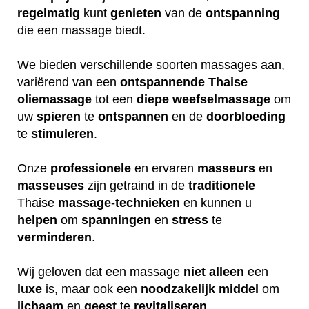
regelmatig
kunt
genieten
van de
ontspanning
die een massage biedt.
We bieden verschillende soorten massages aan,
variërend van een
ontspannende
Thaise
oliemassage
tot een
diepe
weefselmassage
om
uw
spieren
te
ontspannen
en de
doorbloeding
te
stimuleren
.
Onze
professionele
en ervaren
masseurs
en
masseuses
zijn getraind in de
traditionele
Thaise
massage
-
technieken
en kunnen u
helpen
om
spanningen
en
stress
te
verminderen
.
Wij geloven dat een massage
niet
alleen
een
luxe
is, maar ook een
noodzakelijk
middel
om
lichaam
en
geest
te
revitaliseren
.