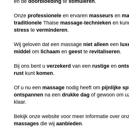
en de
doorbloeding
te
stimuleren
.
Onze
professionele
en ervaren
masseurs
en
ma
traditionele
Thaise
massage
-
technieken
en kun
stress
te
verminderen
.
Wij geloven dat een massage
niet
alleen
een
lux
middel
om
lichaam
en
geest
te
revitaliseren
.
Bij ons bent u
verzekerd
van een
rustige
en
ont
rust
kunt
komen
.
Of u nu een
massage
nodig heeft om
pijnlijke
sp
ontspannen
na een
drukke
dag
of gewoon om uz
klaar.
Bekijk onze website voor meer informatie over o
massages
die wij
aanbieden
.