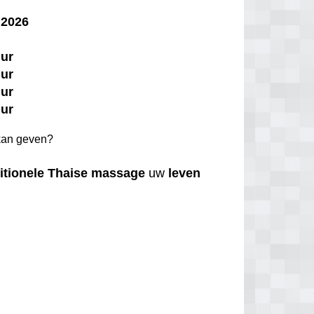
 2026
uur
uur
uur
uur
an geven?
itionele
Thaise
massage
uw
leven