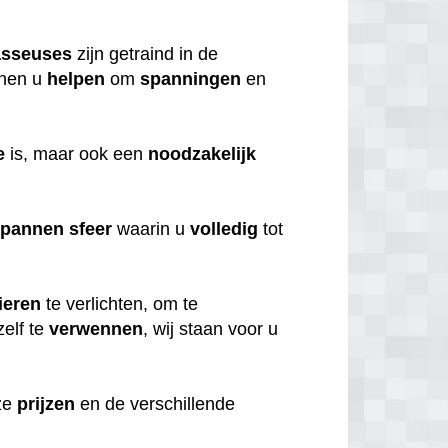
sseuses
zijn getraind in de
nen u
helpen
om
spanningen
en
e
is, maar ook een
noodzakelijk
spannen
sfeer
waarin u
volledig
tot
ieren
te verlichten, om te
elf te
verwennen
, wij staan voor u
nze
prijzen
en de verschillende