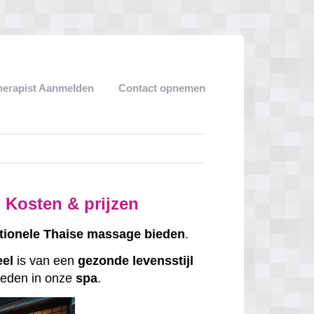
herapist Aanmelden
Contact opnemen
 Kosten & prijzen
itionele
Thaise
massage
bieden
.
eel
is van een
gezonde
levensstijl
eden in onze
spa
.